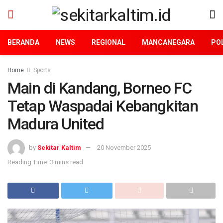
BERANDA
NEWS
REGIONAL
MANCANEGARA
POL
Home
Sports
Main di Kandang, Borneo FC
Tetap Waspadai Kebangkitan
Madura United
by
Sekitar Kaltim
20 November 2025
Reading Time: 3 mins read