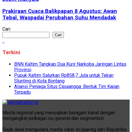
Prakiraan Cuaca Balikpapan 8 Agustus: Awan
Tebal, Waspadai Perubahan Suhu Mendadak
Cari
Cari
Terkini
BNN Kaltim Tangkap Dua Kurir Narkoba Jaringan Lintas
Provinsi
Pupuk Kaltim Salurkan Rp858,7 Juta untuk Tekan
Stunting di Kota Bontang
Aliansi Penjaga Situs Cipujangga: Bentuk Tim Kajian
Terpadu
Media regional yang menyajikan beragam kanal dengan
mengangkat pelbagai isu general dan segmented.
Sejak awal mengudara, media siber ini jejaring dari Republika