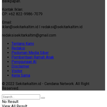
Balikpapan.
Kontak Iklan:
CP: +62 822-9986-7079
Email:
iklan@sekitarkaltim.id I redaksi@sekitarkaltim.id
redaksisekitarkaltim@gmail.com
Tentang Kami
Redaksi
Pedoman Media Siber
Pemberitaan Ramah Anak
Penggunaan AI
Disclaimer
Visitor
Kerja Sama
© 2022 Sekitarkaltim.id - Cendana Network. All Right
Reserved.
No Result
View All Result