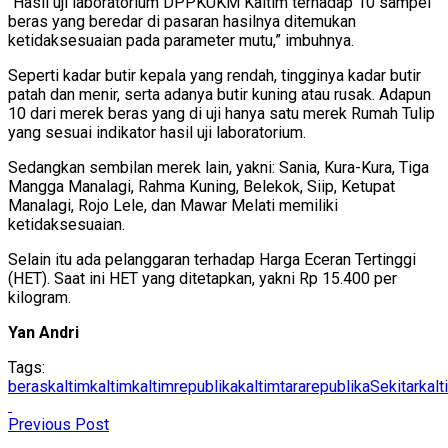
"Hasil uji laboratorium DPPKUKM Kaltim terhadap 10 sampel
beras yang beredar di pasaran hasilnya ditemukan
ketidaksesuaian pada parameter mutu,” imbuhnya.
Seperti kadar butir kepala yang rendah, tingginya kadar butir
patah dan menir, serta adanya butir kuning atau rusak. Adapun
10 dari merek beras yang di uji hanya satu merek Rumah Tulip
yang sesuai indikator hasil uji laboratorium.
Sedangkan sembilan merek lain, yakni: Sania, Kura-Kura, Tiga
Mangga Manalagi, Rahma Kuning, Belekok, Siip, Ketupat
Manalagi, Rojo Lele, dan Mawar Melati memiliki
ketidaksesuaian.
Selain itu ada pelanggaran terhadap Harga Eceran Tertinggi
(HET). Saat ini HET yang ditetapkan, yakni Rp 15.400 per
kilogram.
Yan Andri
Tags:
beraskaltim
kaltim
kaltimrepublika
kaltimtararepublika
Sekitarkalt
Previous Post