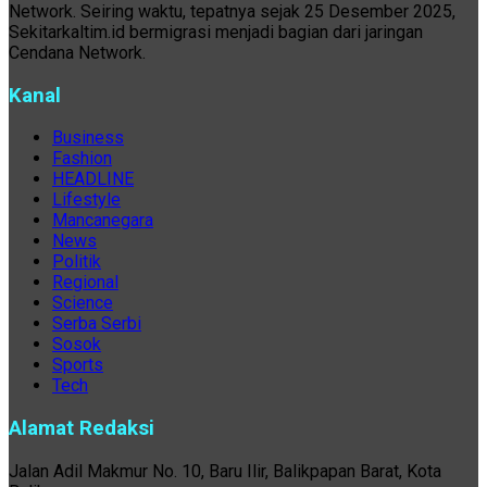
Network. Seiring waktu, tepatnya sejak 25 Desember 2025,
Sekitarkaltim.id bermigrasi menjadi bagian dari jaringan
Cendana Network.
Kanal
Business
Fashion
HEADLINE
Lifestyle
Mancanegara
News
Politik
Regional
Science
Serba Serbi
Sosok
Sports
Tech
Alamat Redaksi
Jalan Adil Makmur No. 10, Baru Ilir, Balikpapan Barat, Kota