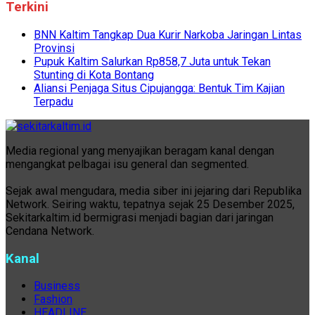
Terkini
BNN Kaltim Tangkap Dua Kurir Narkoba Jaringan Lintas
Provinsi
Pupuk Kaltim Salurkan Rp858,7 Juta untuk Tekan
Stunting di Kota Bontang
Aliansi Penjaga Situs Cipujangga: Bentuk Tim Kajian
Terpadu
Media regional yang menyajikan beragam kanal dengan
mengangkat pelbagai isu general dan segmented.
Sejak awal mengudara, media siber ini jejaring dari Republika
Network. Seiring waktu, tepatnya sejak 25 Desember 2025,
Sekitarkaltim.id bermigrasi menjadi bagian dari jaringan
Cendana Network.
Kanal
Business
Fashion
HEADLINE