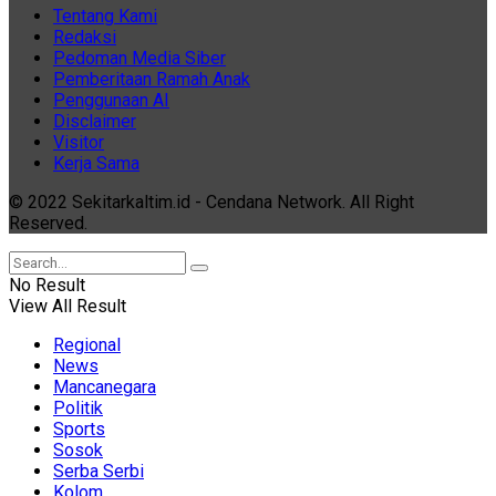
Tentang Kami
Redaksi
Pedoman Media Siber
Pemberitaan Ramah Anak
Penggunaan AI
Disclaimer
Visitor
Kerja Sama
© 2022 Sekitarkaltim.id - Cendana Network. All Right
Reserved.
No Result
View All Result
Regional
News
Mancanegara
Politik
Sports
Sosok
Serba Serbi
Kolom