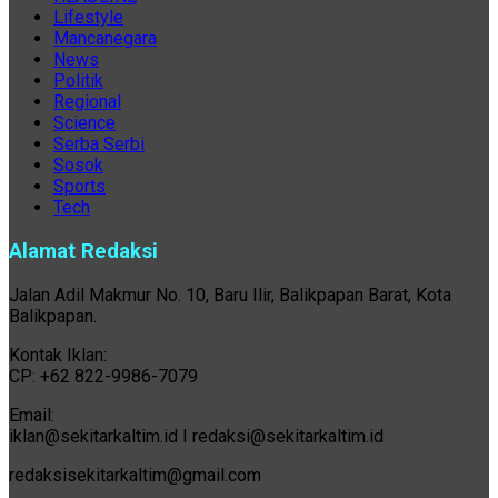
Lifestyle
Mancanegara
News
Politik
Regional
Science
Serba Serbi
Sosok
Sports
Tech
Alamat Redaksi
Jalan Adil Makmur No. 10, Baru Ilir, Balikpapan Barat, Kota
Balikpapan.
Kontak Iklan:
CP: +62 822-9986-7079
Email:
iklan@sekitarkaltim.id I redaksi@sekitarkaltim.id
redaksisekitarkaltim@gmail.com