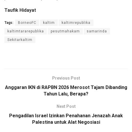
Taufik Hidayat
Tags:
BorneoFC
kaltim
kaltimrepublika
kaltimtararepublika
pesutmahakam
samarinda
Sekitarkaltim
Previous Post
Anggaran IKN di RAPBN 2026 Merosot Tajam Dibanding
Tahun Lalu, Berapa?
Next Post
Pengadilan Israel Izinkan Penahanan Jenazah Anak
Palestina untuk Alat Negosiasi