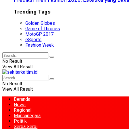
Prediksi Tren Fashion 2026: Estetika yang Bak
Trending Tags
Golden Globes
Game of Thrones
MotoGP 2017
eSports
Fashion Week
No Result
View All Result
No Result
View All Result
Beranda
News
Regional
Mancanegara
Politik
Serba Serbi