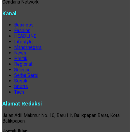
Cendana Network.
Kanal
Business
Fashion
HEADLINE
Lifestyle
Mancanegara
News
Politik
Regional
Science
Serba Serbi
Sosok
Sports
Tech
Alamat Redaksi
Jalan Adil Makmur No. 10, Baru Ilir, Balikpapan Barat, Kota
Balikpapan.
Kontak Iklan: