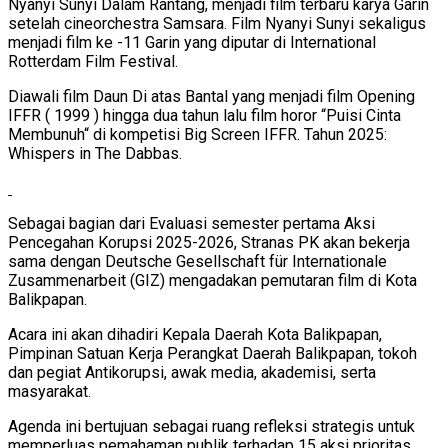
Nyanyi Sunyi Dalam Rantang, menjadi film terbaru karya Garin
setelah cineorchestra Samsara. Film Nyanyi Sunyi sekaligus
menjadi film ke -11 Garin yang diputar di International
Rotterdam Film Festival.
Diawali film Daun Di atas Bantal yang menjadi film Opening
IFFR ( 1999 ) hingga dua tahun lalu film horor “Puisi Cinta
Membunuh“ di kompetisi Big Screen IFFR. Tahun 2025:
Whispers in The Dabbas.
Sebagai bagian dari Evaluasi semester pertama Aksi
Pencegahan Korupsi 2025-2026, Stranas PK akan bekerja
sama dengan Deutsche Gesellschaft für Internationale
Zusammenarbeit (GIZ) mengadakan pemutaran film di Kota
Balikpapan.
Acara ini akan dihadiri Kepala Daerah Kota Balikpapan,
Pimpinan Satuan Kerja Perangkat Daerah Balikpapan, tokoh
dan pegiat Antikorupsi, awak media, akademisi, serta
masyarakat.
Agenda ini bertujuan sebagai ruang refleksi strategis untuk
memperluas pemahaman publik terhadap 15 aksi prioritas