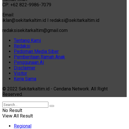
CP: +62 822-9986-7079
Email:
iklan@sekitarkaltim.id I redaksi@sekitarkaltim.id
redaksisekitarkaltim@gmail.com
Tentang Kami
Redaksi
Pedoman Media Siber
Pemberitaan Ramah Anak
Penggunaan AI
Disclaimer
Visitor
Kerja Sama
© 2022 Sekitarkaltim.id - Cendana Network. All Right
Reserved.
No Result
View All Result
Regional