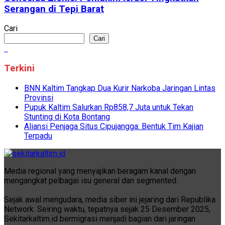
Serangan di Tepi Barat
Cari
Cari
Terkini
BNN Kaltim Tangkap Dua Kurir Narkoba Jaringan Lintas
Provinsi
Pupuk Kaltim Salurkan Rp858,7 Juta untuk Tekan
Stunting di Kota Bontang
Aliansi Penjaga Situs Cipujangga: Bentuk Tim Kajian
Terpadu
Media regional yang menyajikan beragam kanal dengan
mengangkat pelbagai isu general dan segmented.
Sejak awal mengudara, media siber ini jejaring dari Republika
Network. Seiring waktu, tepatnya sejak 25 Desember 2025,
Sekitarkaltim.id bermigrasi menjadi bagian dari jaringan