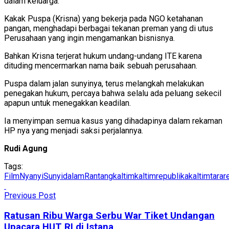
dalam keluarga.
Kakak Puspa (Krisna) yang bekerja pada NGO ketahanan
pangan, menghadapi berbagai tekanan preman yang di utus
Perusahaan yang ingin mengamankan bisnisnya.
Bahkan Krisna terjerat hukum undang-undang ITE karena
dituding mencermarkan nama baik sebuah perusahaan.
Puspa dalam jalan sunyinya, terus melangkah melakukan
penegakan hukum, percaya bahwa selalu ada peluang sekecil
apapun untuk menegakkan keadilan.
Ia menyimpan semua kasus yang dihadapinya dalam rekaman
HP nya yang menjadi saksi perjalannya.
Rudi Agung
Tags:
FilmNyanyiSunyidalamRantang
kaltim
kaltimrepublika
kaltimtarar
Previous Post
Ratusan Ribu Warga Serbu War Tiket Undangan
Upacara HUT RI di Istana