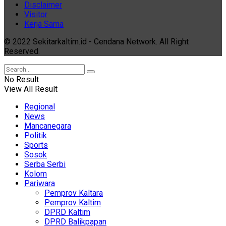
Disclaimer
Visitor
Kerja Sama
© 2022 Sekitarkaltim.id - Cendana Network. All Right
Reserved.
No Result
View All Result
Regional
News
Mancanegara
Politik
Sports
Sosok
Serba Serbi
Kolom
Pariwara
Pemprov Kaltara
Pemprov Kaltim
DPRD Kaltim
DPRD Balikpapan