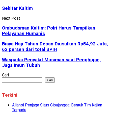
Sekitar Kaltim
Next Post
Ombudsman Kaltim: Polri Harus Tampilkan
Pelayanan Humanis
Biaya Haji Tahun Depan Diusulkan Rp54,92 Juta,
62 persen dari total BPIH
Waspadai Penyakit Musiman saat Penghujan,
Jaga Imun Tubuh
Cari
Cari
Terkini
Aliansi Penjaga Situs Cipujangga: Bentuk Tim Kajian
Terpadu