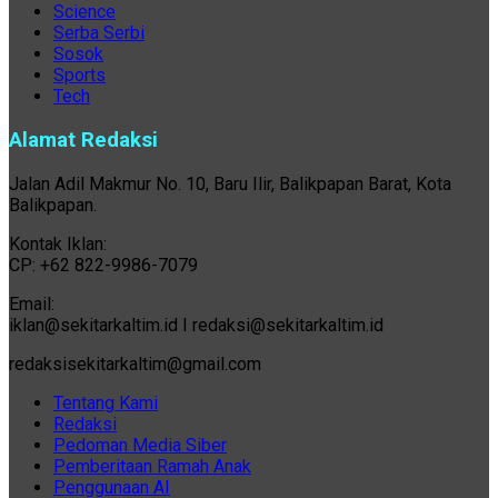
Science
Serba Serbi
Sosok
Sports
Tech
Alamat Redaksi
Jalan Adil Makmur No. 10, Baru Ilir, Balikpapan Barat, Kota
Balikpapan.
Kontak Iklan:
CP: +62 822-9986-7079
Email:
iklan@sekitarkaltim.id I redaksi@sekitarkaltim.id
redaksisekitarkaltim@gmail.com
Tentang Kami
Redaksi
Pedoman Media Siber
Pemberitaan Ramah Anak
Penggunaan AI