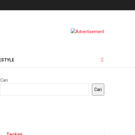
ESTYLE
Cari
Cari
Terkini