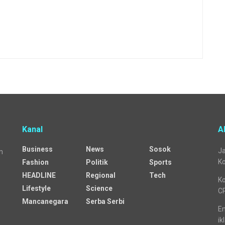
Kanal
A
Business
News
Sosok
Ja
n
Ko
Fashion
Politik
Sports
HEADLINE
Regional
Tech
Ko
Lifestyle
Science
C
Mancanegara
Serba Serbi
Em
ik