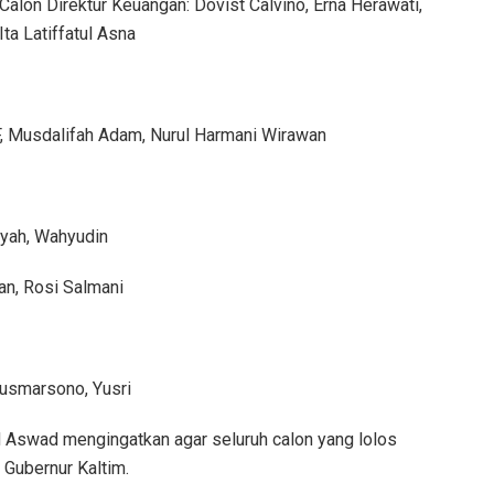
Calon Direktur Keuangan: Dovist Calvino, Erna Herawati,
Ita Latiffatul Asna
F, Musdalifah Adam, Nurul Harmani Wirawan
syah, Wahyudin
an, Rosi Salmani
Yusmarsono, Yusri
swad mengingatkan agar seluruh calon yang lolos
Gubernur Kaltim.