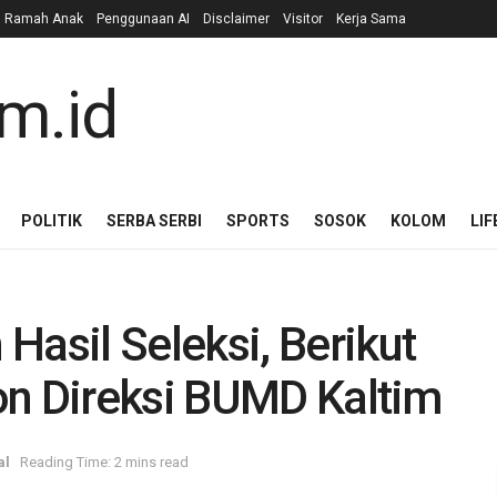
n Ramah Anak
Penggunaan AI
Disclaimer
Visitor
Kerja Sama
POLITIK
SERBA SERBI
SPORTS
SOSOK
KOLOM
LIF
sil Seleksi, Berikut
on Direksi BUMD Kaltim
al
Reading Time: 2 mins read