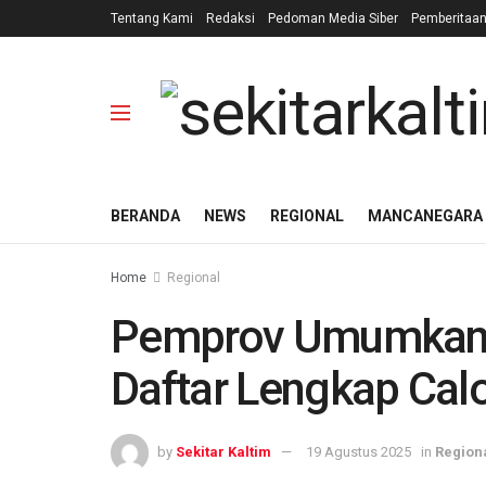
Tentang Kami
Redaksi
Pedoman Media Siber
Pemberitaa
BERANDA
NEWS
REGIONAL
MANCANEGARA
Home
Regional
Pemprov Umumkan Ha
Daftar Lengkap Cal
by
Sekitar Kaltim
19 Agustus 2025
in
Region