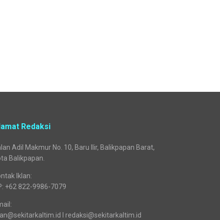
lamat Redaksi
lan Adil Makmur No. 10, Baru Ilir, Balikpapan Barat,
ta Balikpapan.
ntak Iklan:
P: +62 822-9986-7079
ail:
lan@sekitarkaltim.id I redaksi@sekitarkaltim.id