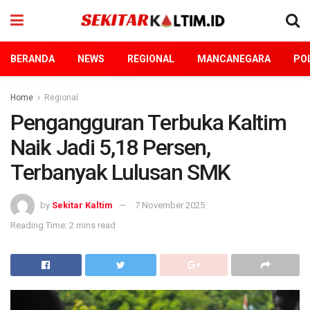
BERANDA
NEWS
REGIONAL
MANCANEGARA
POL
Home
Regional
Pengangguran Terbuka Kaltim
Naik Jadi 5,18 Persen,
Terbanyak Lulusan SMK
by
Sekitar Kaltim
7 November 2025
Reading Time: 2 mins read