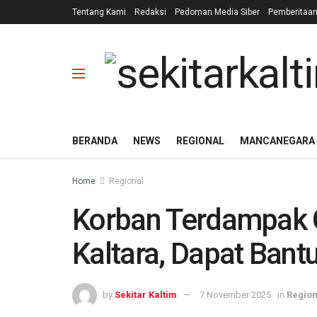
Tentang Kami
Redaksi
Pedoman Media Siber
Pemberitaa
BERANDA
NEWS
REGIONAL
MANCANEGARA
Home
Regional
Korban Terdampak 
Kaltara, Dapat Bant
by
Sekitar Kaltim
7 November 2025
in
Region