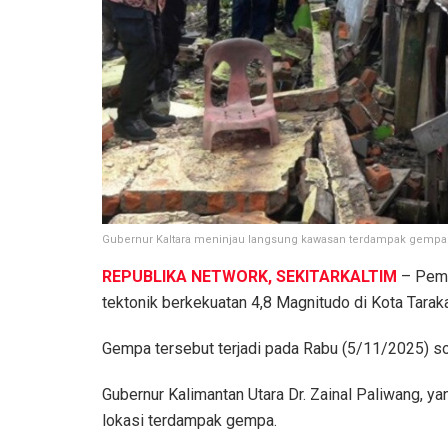
Gubernur Kaltara meninjau langsung kawasan terdampak gempa.
REPUBLIKA NETWORK, SEKITARKALTIM
– Peme
tektonik berkekuatan 4,8 Magnitudo di Kota Taraka
Gempa tersebut terjadi pada Rabu (5/11/2025) so
Gubernur Kalimantan Utara Dr. Zainal Paliwang, ya
lokasi terdampak gempa.