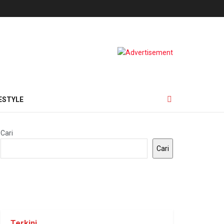
ESTYLE
Cari
Cari
Terkini