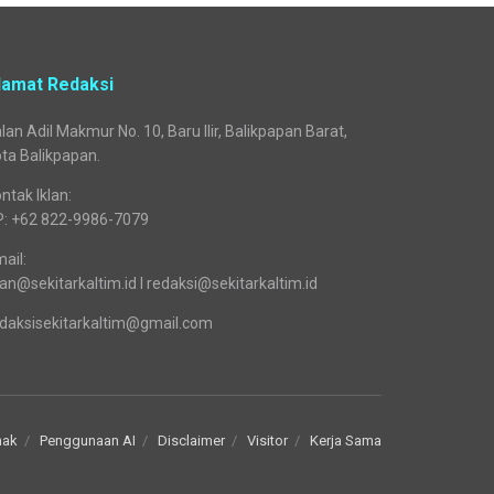
lamat Redaksi
lan Adil Makmur No. 10, Baru Ilir, Balikpapan Barat,
ta Balikpapan.
ntak Iklan:
P: +62 822-9986-7079
ail:
lan@sekitarkaltim.id I redaksi@sekitarkaltim.id
daksisekitarkaltim@gmail.com
nak
Penggunaan AI
Disclaimer
Visitor
Kerja Sama