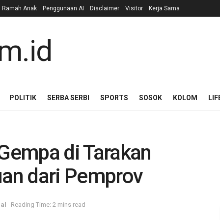
n Ramah Anak
Penggunaan AI
Disclaimer
Visitor
Kerja Sama
POLITIK
SERBA SERBI
SPORTS
SOSOK
KOLOM
LIF
Gempa di Tarakan
uan dari Pemprov
al
Reading Time: 2 mins read