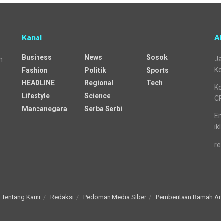
Kanal
A
Business
News
Sosok
Ja
n
Ko
Fashion
Politik
Sports
HEADLINE
Regional
Tech
Ko
Lifestyle
Science
C
Mancanegara
Serba Serbi
Em
ik
re
Tentang Kami
Redaksi
Pedoman Media Siber
Pemberitaan Ramah A