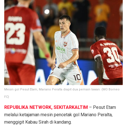
Mesin gol Pesut Etam, Mariano Peralta diapit dua pemain lawan. (MO Borneo
FC)
REPUBLIKA NETWORK, SEKITARKALTIM
– Pesut Etam
melalui ketajaman mesin pencetak gol Mariano Peralta,
menggigit Kabau Sirah di kandang.