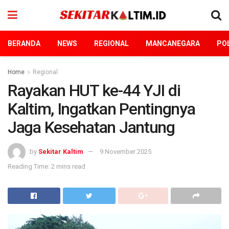
BERANDA
NEWS
REGIONAL
MANCANEGARA
POL
Home
Regional
Rayakan HUT ke-44 YJI di
Kaltim, Ingatkan Pentingnya
Jaga Kesehatan Jantung
by
Sekitar Kaltim
9 November 2025
Reading Time: 2 mins read