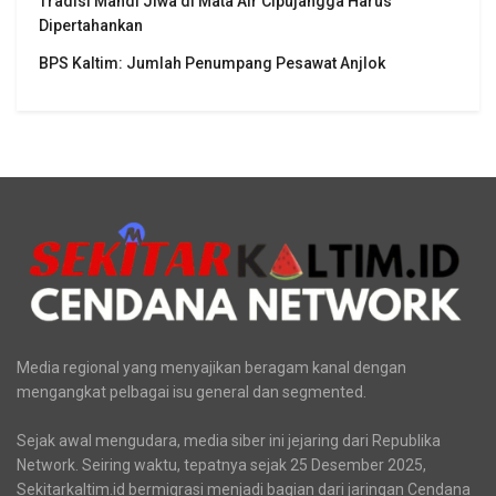
Terkini
Aliansi Penjaga Situs Cipujangga: Bentuk Tim Kajian
Terpadu
Tradisi Mandi Jiwa di Mata Air Cipujangga Harus
Dipertahankan