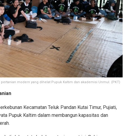
s pertanian modern yang dihelat Pupuk Kaltim dan akademisi Unmul. (PKT)
anian
rkebunan Kecamatan Teluk Pandan Kutai Timur, Pujiati,
yata Pupuk Kaltim dalam membangun kapasitas dan
erah.