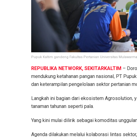
Pupuk Kaltim gandeng Fakultas Pertanian Universitas Mulawarma
REPUBLIKA NETWORK, SEKITARKALTIM
– Doron
mendukung ketahanan pangan nasional, PT Pupuk
dan keterampilan pengelolaan sektor pertanian mo
Langkah ini bagian dari ekosistem Agrosolution, 
tanaman tahunan seperti pala.
Yang kini mulai dilirik sebagai komoditas unggulan 
Agenda dilakukan melalui kolaborasi lintas sektor