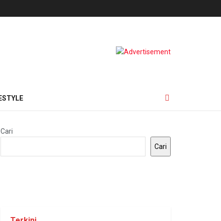
ESTYLE
Cari
Cari
Terkini