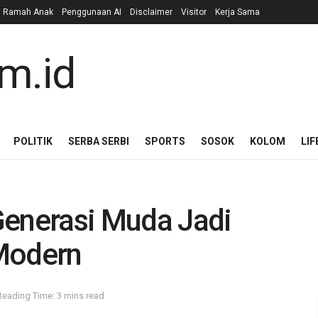
n Ramah Anak
Penggunaan AI
Disclaimer
Visitor
Kerja Sama
POLITIK
SERBA SERBI
SPORTS
SOSOK
KOLOM
LIF
Generasi Muda Jadi
Modern
Reading Time: 3 mins read