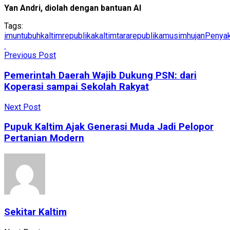
Yan Andri, diolah dengan bantuan AI
Tags:
imuntubuh
kaltimrepublika
kaltimtararepublika
musimhujan
Penyak
Previous Post
Pemerintah Daerah Wajib Dukung PSN: dari
Koperasi sampai Sekolah Rakyat
Next Post
Pupuk Kaltim Ajak Generasi Muda Jadi Pelopor
Pertanian Modern
Sekitar Kaltim