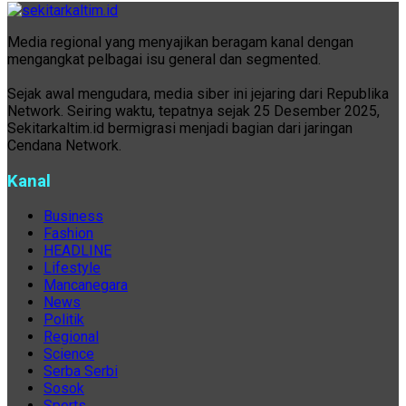
Media regional yang menyajikan beragam kanal dengan
mengangkat pelbagai isu general dan segmented.
Sejak awal mengudara, media siber ini jejaring dari Republika
Network. Seiring waktu, tepatnya sejak 25 Desember 2025,
Sekitarkaltim.id bermigrasi menjadi bagian dari jaringan
Cendana Network.
Kanal
Business
Fashion
HEADLINE
Lifestyle
Mancanegara
News
Politik
Regional
Science
Serba Serbi
Sosok
Sports