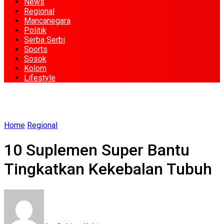
News
Regional
Mancanegara
Politik
Serba Serbi
Sports
Sosok
Kolom
Lifestyle
Home
Regional
10 Suplemen Super Bantu
Tingkatkan Kekebalan Tubuh