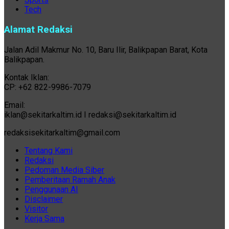
Tech
Alamat Redaksi
Jalan Adil Makmur No. 10, Baru Ilir, Balikpapan Barat, Kota
Balikpapan.
Kontak Iklan:
CP: +62 822-9986-7079
Email:
iklan@sekitarkaltim.id I redaksi@sekitarkaltim.id
redaksisekitarkaltim@gmail.com
Tentang Kami
Redaksi
Pedoman Media Siber
Pemberitaan Ramah Anak
Penggunaan AI
Disclaimer
Visitor
Kerja Sama