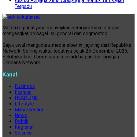
Aliansi Penjaga Situs Cipujangga: Bentuk Tim Kajian
Terpadu
Media regional yang menyajikan beragam kanal dengan
mengangkat pelbagai isu general dan segmented.
Sejak awal mengudara, media siber ini jejaring dari Republika
Network. Seiring waktu, tepatnya sejak 25 Desember 2025,
Sekitarkaltim.id bermigrasi menjadi bagian dari jaringan
Cendana Network.
Kanal
Business
Fashion
HEADLINE
Lifestyle
Mancanegara
News
Politik
Regional
Science