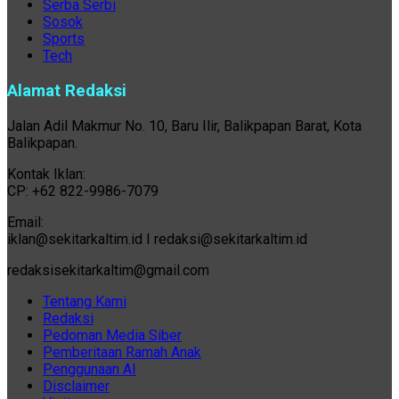
Serba Serbi
Sosok
Sports
Tech
Alamat Redaksi
Jalan Adil Makmur No. 10, Baru Ilir, Balikpapan Barat, Kota
Balikpapan.
Kontak Iklan:
CP: +62 822-9986-7079
Email:
iklan@sekitarkaltim.id I redaksi@sekitarkaltim.id
redaksisekitarkaltim@gmail.com
Tentang Kami
Redaksi
Pedoman Media Siber
Pemberitaan Ramah Anak
Penggunaan AI
Disclaimer