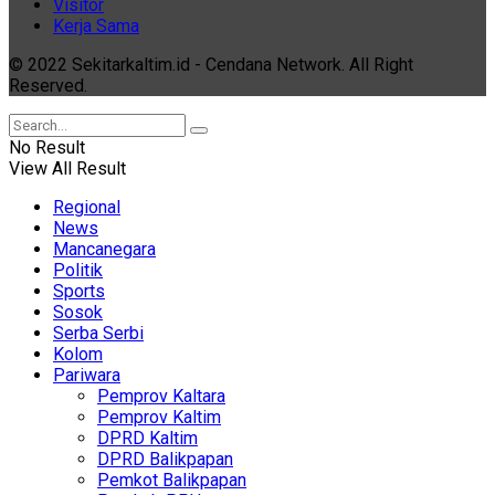
Visitor
Kerja Sama
© 2022 Sekitarkaltim.id - Cendana Network. All Right
Reserved.
No Result
View All Result
Regional
News
Mancanegara
Politik
Sports
Sosok
Serba Serbi
Kolom
Pariwara
Pemprov Kaltara
Pemprov Kaltim
DPRD Kaltim
DPRD Balikpapan
Pemkot Balikpapan