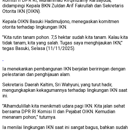
Komisi II DPR RI, Muhammad Rifqinizamy Karsayuda,
didampingi Kepala BKN Zuldan Arif Fakrullah dan Sekretaris
Otorita IKN (OIKN).
Kepala OIKN Basuki Hadimuljono, menegaskan komitmen
otorita terhadap lingkungan IKN.
"Kita rutin tanam pohon. 7,5 hektar sudah kita tanam. Kalau kita
tidak tanam, kita yang salah. Tugas saya menghijaukan IKN,"
tegas Basuki, Selasa (11/11/2025).
Ia menekankan pembangunan IKN berjalan beriringan dengan
pelestarian dan penghijauan alam.
Sekretaris Daerah Kaltim, Sri Wahyuni, yang turut hadir,
mengungkapkan kekagumannya terhadap lingkungan IKN saat
ini.
"Alhamdulillah kita menikmati udara pagi IKN. Kita jalan sehat
bersama DPR RI Komisi II dan Pejabat OIKN. Kemudian
menanam pohon,” tuturnya.
Ia menilai lingkungan IKN saat ini sangat bagus, bahkan sudah