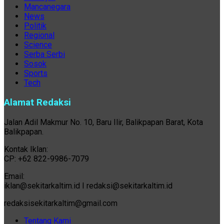
Mancanegara
News
Politik
Regional
Science
Serba Serbi
Sosok
Sports
Tech
Alamat Redaksi
Jalan Adil Makmur No. 10, Baru Ilir, Balikpapan Barat, Kota
Balikpapan.
Kontak Iklan:
CP: +62 822-9986-7079
Email:
iklan@sekitarkaltim.id I redaksi@sekitarkaltim.id
redaksisekitarkaltim@gmail.com
Tentang Kami