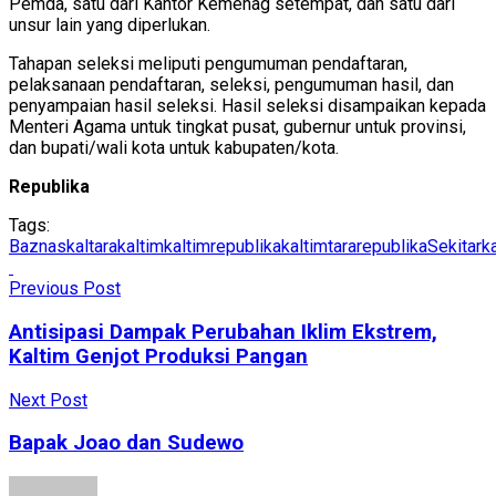
Pemda, satu dari Kantor Kemenag setempat, dan satu dari
unsur lain yang diperlukan.
Tahapan seleksi meliputi pengumuman pendaftaran,
pelaksanaan pendaftaran, seleksi, pengumuman hasil, dan
penyampaian hasil seleksi. Hasil seleksi disampaikan kepada
Menteri Agama untuk tingkat pusat, gubernur untuk provinsi,
dan bupati/wali kota untuk kabupaten/kota.
Republika
Tags:
Baznas
kaltara
kaltim
kaltimrepublika
kaltimtararepublika
Sekitark
Previous Post
Antisipasi Dampak Perubahan Iklim Ekstrem,
Kaltim Genjot Produksi Pangan
Next Post
Bapak Joao dan Sudewo