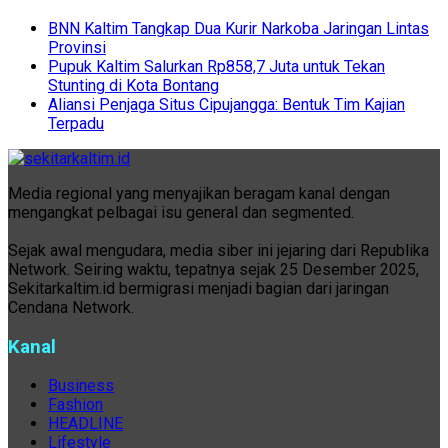
BNN Kaltim Tangkap Dua Kurir Narkoba Jaringan Lintas
Provinsi
Pupuk Kaltim Salurkan Rp858,7 Juta untuk Tekan
Stunting di Kota Bontang
Aliansi Penjaga Situs Cipujangga: Bentuk Tim Kajian
Terpadu
Media regional yang menyajikan beragam kanal dengan
mengangkat pelbagai isu general dan segmented.
Sejak awal mengudara, media siber ini jejaring dari Republika
Network. Seiring waktu, tepatnya sejak 25 Desember 2025,
Sekitarkaltim.id bermigrasi menjadi bagian dari jaringan
Cendana Network.
Kanal
Business
Fashion
HEADLINE
Lifestyle