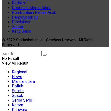
Redaksi
Pedoman Media Siber
Pemberitaan Ramah Anak
Penggunaan AI
Disclaimer
Visitor
Kerja Sama
© 2022 Sekitarkaltim.id - Cendana Network. All Right
Reserved.
No Result
View All Result
Regional
News
Mancanegara
Politik
Sports
Sosok
Serba Serbi
Kolom
Pariwara