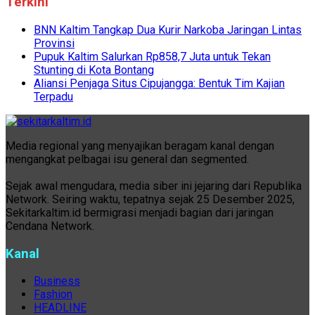
Terkini
BNN Kaltim Tangkap Dua Kurir Narkoba Jaringan Lintas
Provinsi
Pupuk Kaltim Salurkan Rp858,7 Juta untuk Tekan
Stunting di Kota Bontang
Aliansi Penjaga Situs Cipujangga: Bentuk Tim Kajian
Terpadu
Media regional yang menyajikan beragam kanal dengan
mengangkat pelbagai isu general dan segmented.
Sejak awal mengudara, media siber ini jejaring dari Republika
Network. Seiring waktu, tepatnya sejak 25 Desember 2025,
Sekitarkaltim.id bermigrasi menjadi bagian dari jaringan
Cendana Network.
Kanal
Business
Fashion
HEADLINE