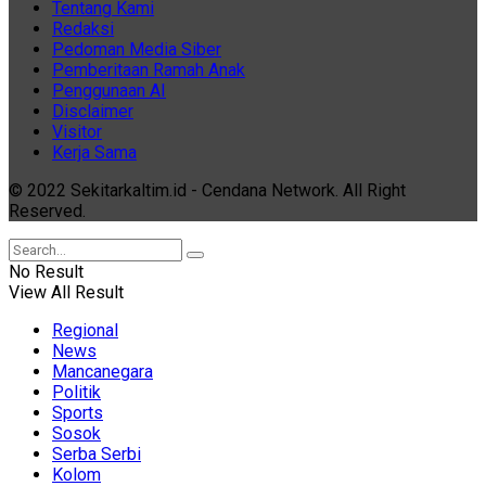
Tentang Kami
Redaksi
Pedoman Media Siber
Pemberitaan Ramah Anak
Penggunaan AI
Disclaimer
Visitor
Kerja Sama
© 2022 Sekitarkaltim.id - Cendana Network. All Right
Reserved.
No Result
View All Result
Regional
News
Mancanegara
Politik
Sports
Sosok
Serba Serbi
Kolom