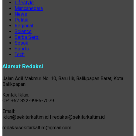
Lifestyle
Mancanegara
News
Politik
Regional
Science
Serba Serbi
Sosok
Sports
Tech
Alamat Redaksi
Jalan Adil Makmur No. 10, Baru Ilir, Balikpapan Barat, Kota
Balikpapan.
Kontak Iklan:
CP: +62 822-9986-7079
Email:
iklan@sekitarkaltim.id I redaksi@sekitarkaltim.id
redaksisekitarkaltim@gmail.com