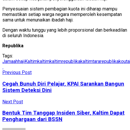
Penyesuaian sistem pembagian kuota ini diharap mampu
memastikan setiap warga negara memperoleh kesempatan
sama untuk menunaikan ibadah haji.
Dengan waktu tunggu yang lebih proporsional dan berkeadilan
di seluruh Indonesia.
Republika
Tags:
JamaahhajiKaltim
kaltim
kaltimrepublika
kaltimtararepublika
kouta
Previous Post
Cegah Bunuh Diri Pelajar, KPAI Sarankan Bangun
Sistem Deteksi Dini
Next Post
Bentuk Tim Tanggap Insiden Siber, Kaltim Dapat
Penghargaan dari BSSN