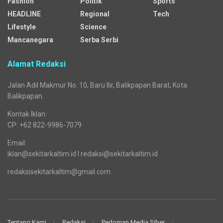
Fashion
Politik
Sports
HEADLINE
Regional
Tech
Lifestyle
Science
Mancanegara
Serba Serbi
Alamat Redaksi
Jalan Adil Makmur No. 10, Baru Ilir, Balikpapan Barat, Kota
Balikpapan.
Kontak Iklan:
CP: +62 822-9986-7079
Email:
iklan@sekitarkaltim.id I redaksi@sekitarkaltim.id
redaksisekitarkaltim@gmail.com
Tentang Kami
Redaksi
Pedoman Media Siber