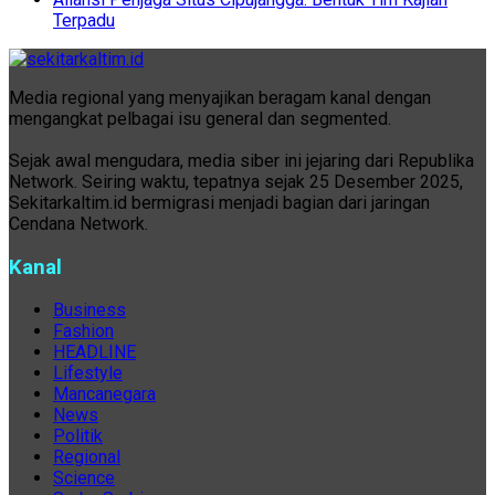
Terpadu
Media regional yang menyajikan beragam kanal dengan
mengangkat pelbagai isu general dan segmented.
Sejak awal mengudara, media siber ini jejaring dari Republika
Network. Seiring waktu, tepatnya sejak 25 Desember 2025,
Sekitarkaltim.id bermigrasi menjadi bagian dari jaringan
Cendana Network.
Kanal
Business
Fashion
HEADLINE
Lifestyle
Mancanegara
News
Politik
Regional
Science