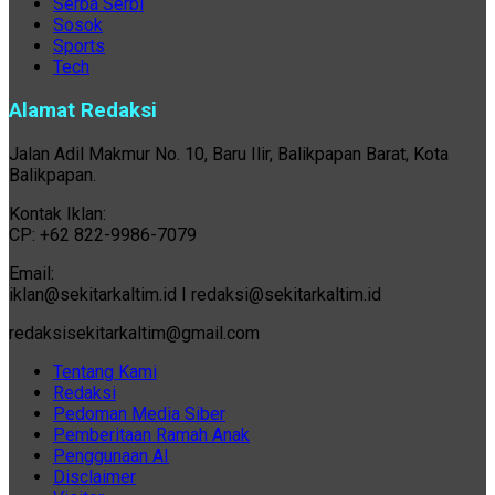
Serba Serbi
Sosok
Sports
Tech
Alamat Redaksi
Jalan Adil Makmur No. 10, Baru Ilir, Balikpapan Barat, Kota
Balikpapan.
Kontak Iklan:
CP: +62 822-9986-7079
Email:
iklan@sekitarkaltim.id I redaksi@sekitarkaltim.id
redaksisekitarkaltim@gmail.com
Tentang Kami
Redaksi
Pedoman Media Siber
Pemberitaan Ramah Anak
Penggunaan AI
Disclaimer