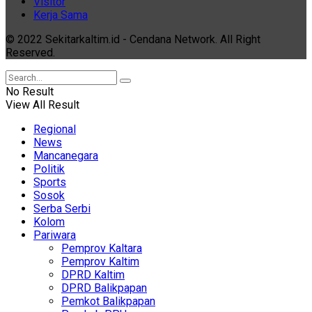
Visitor
Kerja Sama
© 2022 Sekitarkaltim.id - Cendana Network. All Right
Reserved.
No Result
View All Result
Regional
News
Mancanegara
Politik
Sports
Sosok
Serba Serbi
Kolom
Pariwara
Pemprov Kaltara
Pemprov Kaltim
DPRD Kaltim
DPRD Balikpapan
Pemkot Balikpapan