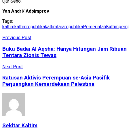
ujar Seno.
Yan Andri/ Adpimprov
Tags:
kaltim
kaltimrepublika
kaltimtararepublika
PemerintahKaltim
pemp
Previous Post
Buku Badai Al Aqsha: Hanya Hitungan Jam Ribuan
Tentara Zionis Tewas
Next Post
Ratusan Aktivis Perempuan se-Asia Pasifik
Perjuangkan Kemerdekaan Palestina
Sekitar Kaltim