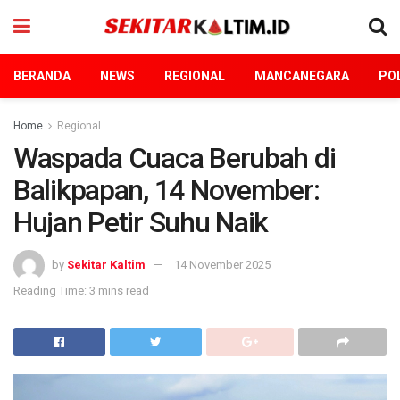
BERANDA
NEWS
REGIONAL
MANCANEGARA
POL
Home
Regional
Waspada Cuaca Berubah di
Balikpapan, 14 November:
Hujan Petir Suhu Naik
by
Sekitar Kaltim
14 November 2025
Reading Time: 3 mins read