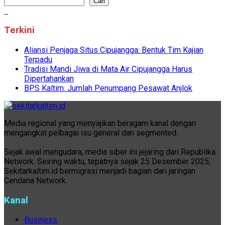
Cari
Terkini
Aliansi Penjaga Situs Cipujangga: Bentuk Tim Kajian
Terpadu
Tradisi Mandi Jiwa di Mata Air Cipujangga Harus
Dipertahankan
BPS Kaltim: Jumlah Penumpang Pesawat Anjlok
Media regional yang menyajikan beragam kanal dengan
mengangkat pelbagai isu general dan segmented.
Sejak awal mengudara, media siber ini jejaring dari Republika
Network. Seiring waktu, tepatnya sejak 25 Desember 2025,
Sekitarkaltim.id bermigrasi menjadi bagian dari jaringan
Cendana Network.
Kanal
Business