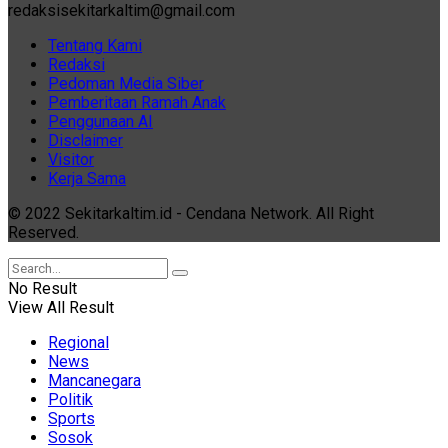
redaksisekitarkaltim@gmail.com
Tentang Kami
Redaksi
Pedoman Media Siber
Pemberitaan Ramah Anak
Penggunaan AI
Disclaimer
Visitor
Kerja Sama
© 2022 Sekitarkaltim.id - Cendana Network. All Right
Reserved.
No Result
View All Result
Regional
News
Mancanegara
Politik
Sports
Sosok