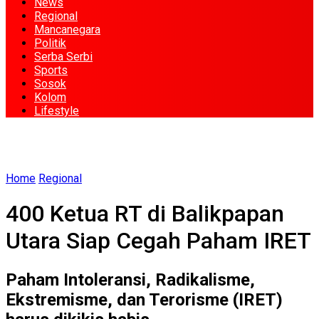
News
Regional
Mancanegara
Politik
Serba Serbi
Sports
Sosok
Kolom
Lifestyle
Home
Regional
400 Ketua RT di Balikpapan
Utara Siap Cegah Paham IRET
Paham Intoleransi, Radikalisme,
Ekstremisme, dan Terorisme (IRET)