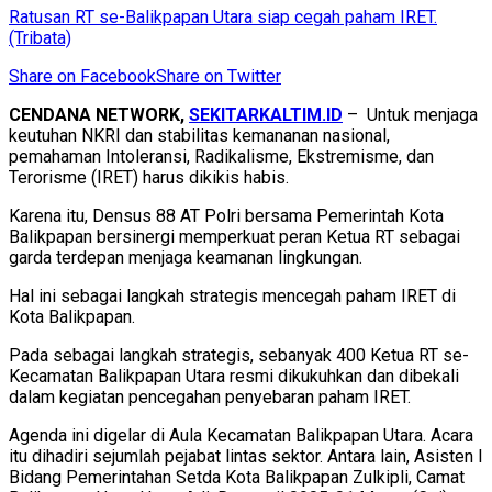
Ratusan RT se-Balikpapan Utara siap cegah paham IRET.
(Tribata)
Share on Facebook
Share on Twitter
CENDANA NETWORK,
SEKITARKALTIM.ID
– Untuk menjaga
keutuhan NKRI dan stabilitas kemananan nasional,
pemahaman Intoleransi, Radikalisme, Ekstremisme, dan
Terorisme (IRET) harus dikikis habis.
Karena itu, Densus 88 AT Polri bersama Pemerintah Kota
Balikpapan bersinergi memperkuat peran Ketua RT sebagai
garda terdepan menjaga keamanan lingkungan.
Hal ini sebagai langkah strategis mencegah paham IRET di
Kota Balikpapan.
Pada sebagai langkah strategis, sebanyak 400 Ketua RT se-
Kecamatan Balikpapan Utara resmi dikukuhkan dan dibekali
dalam kegiatan pencegahan penyebaran paham IRET.
Agenda ini digelar di Aula Kecamatan Balikpapan Utara. Acara
itu dihadiri sejumlah pejabat lintas sektor. Antara lain, Asisten I
Bidang Pemerintahan Setda Kota Balikpapan Zulkipli, Camat