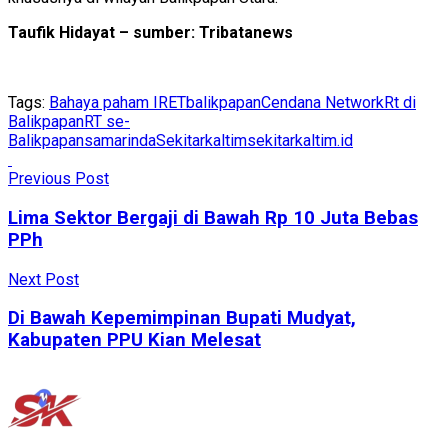
Taufik Hidayat – sumber: Tribatanews
Tags:
Bahaya paham IRET
balikpapan
Cendana Network
Rt di
Balikpapan
RT se-
Balikpapan
samarinda
Sekitarkaltim
sekitarkaltim.id
Previous Post
Lima Sektor Bergaji di Bawah Rp 10 Juta Bebas
PPh
Next Post
Di Bawah Kepemimpinan Bupati Mudyat,
Kabupaten PPU Kian Melesat