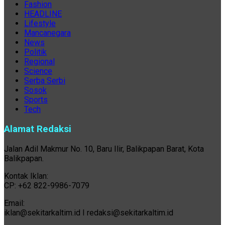
Fashion
HEADLINE
Lifestyle
Mancanegara
News
Politik
Regional
Science
Serba Serbi
Sosok
Sports
Tech
Alamat Redaksi
Jalan Adil Makmur No. 10, Baru Ilir, Balikpapan Barat, Kota
Balikpapan.
Kontak Iklan:
CP: +62 822-9986-7079
Email:
iklan@sekitarkaltim.id I redaksi@sekitarkaltim.id