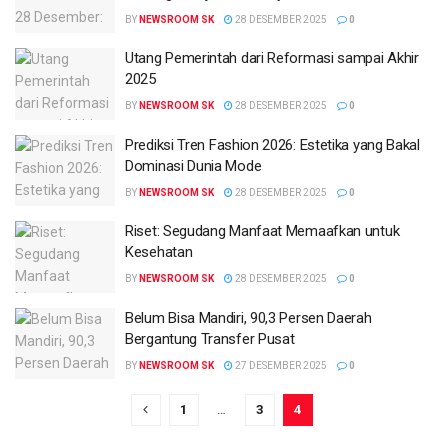
BY
NEWSROOM SK
28 DESEMBER 2025
0
Utang Pemerintah dari Reformasi sampai Akhir
2025
BY
NEWSROOM SK
28 DESEMBER 2025
0
Prediksi Tren Fashion 2026: Estetika yang Bakal
Dominasi Dunia Mode
BY
NEWSROOM SK
28 DESEMBER 2025
0
Riset: Segudang Manfaat Memaafkan untuk
Kesehatan
BY
NEWSROOM SK
28 DESEMBER 2025
0
Belum Bisa Mandiri, 90,3 Persen Daerah
Bergantung Transfer Pusat
BY
NEWSROOM SK
27 DESEMBER 2025
0
1
…
3
4