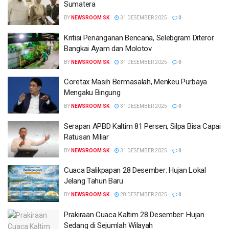
Sumatera
BY
NEWSROOM SK
31 DESEMBER 2025
0
Kritisi Penanganan Bencana, Selebgram Diteror
Bangkai Ayam dan Molotov
BY
NEWSROOM SK
31 DESEMBER 2025
0
Coretax Masih Bermasalah, Menkeu Purbaya
Mengaku Bingung
BY
NEWSROOM SK
31 DESEMBER 2025
0
Serapan APBD Kaltim 81 Persen, Silpa Bisa Capai
Ratusan Miliar
BY
NEWSROOM SK
31 DESEMBER 2025
0
Cuaca Balikpapan 28 Desember: Hujan Lokal
Jelang Tahun Baru
BY
NEWSROOM SK
28 DESEMBER 2025
0
Prakiraan Cuaca Kaltim 28 Desember: Hujan
Sedang di Sejumlah Wilayah