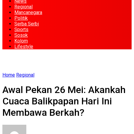
News
Regional
Mancanegara
Politik
Serba Serbi
Sports
Sosok
Kolom
Lifestyle
Home
Regional
Awal Pekan 26 Mei: Akankah
Cuaca Balikpapan Hari Ini
Membawa Berkah?