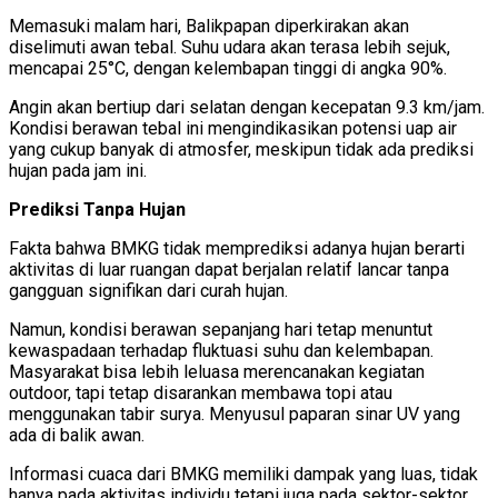
Memasuki malam hari, Balikpapan diperkirakan akan
diselimuti awan tebal. Suhu udara akan terasa lebih sejuk,
mencapai 25°C, dengan kelembapan tinggi di angka 90%.
Angin akan bertiup dari selatan dengan kecepatan 9.3 km/jam.
Kondisi berawan tebal ini mengindikasikan potensi uap air
yang cukup banyak di atmosfer, meskipun tidak ada prediksi
hujan pada jam ini.
Prediksi Tanpa Hujan
Fakta bahwa BMKG tidak memprediksi adanya hujan berarti
aktivitas di luar ruangan dapat berjalan relatif lancar tanpa
gangguan signifikan dari curah hujan.
Namun, kondisi berawan sepanjang hari tetap menuntut
kewaspadaan terhadap fluktuasi suhu dan kelembapan.
Masyarakat bisa lebih leluasa merencanakan kegiatan
outdoor, tapi tetap disarankan membawa topi atau
menggunakan tabir surya. Menyusul paparan sinar UV yang
ada di balik awan.
Informasi cuaca dari BMKG memiliki dampak yang luas, tidak
hanya pada aktivitas individu tetapi juga pada sektor-sektor