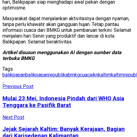
hari, Balikpapan siap menghadapi awal pekan dengan
optimisme.
Masyarakat dapat menjalankan aktivitasnya dengan nyaman,
tanpa perlu khawatir akan gangguan hujan. Tetap pantau
informasi cuaca dari BMKG untuk pembaruan terkini. Selamat
menjalani hari Senin yang produktif dan lancar di kota
Balikpapan. Selamat beraktivitas.
Artikel disusun menggunakan AI dengan sumber data
terbuka BMKG
Tags:
balikpapan
balikpapanrepublika
bmkg
cuaca
ikn
kaltim
kaltimrepubl
Previous Post
Mulai 23 Mei, Indonesia Pindah dari WHO Asia
Tenggara ke Pasifik Barat
Next Post
Jejak Sejarah Kaltim: Banyak Kerajaan, Bagian
dari Karisedenan Kalimantan