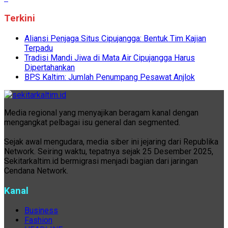
Terkini
Aliansi Penjaga Situs Cipujangga: Bentuk Tim Kajian
Terpadu
Tradisi Mandi Jiwa di Mata Air Cipujangga Harus
Dipertahankan
BPS Kaltim: Jumlah Penumpang Pesawat Anjlok
Media regional yang menyajikan beragam kanal dengan
mengangkat pelbagai isu general dan segmented.
Sejak awal mengudara, media siber ini jejaring dari Republika
Network. Seiring waktu, tepatnya sejak 25 Desember 2025,
Sekitarkaltim.id bermigrasi menjadi bagian dari jaringan
Cendana Network.
Kanal
Business
Fashion