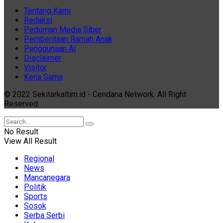
Tentang Kami
Redaksi
Pedoman Media Siber
Pemberitaan Ramah Anak
Penggunaan AI
Disclaimer
Visitor
Kerja Sama
© 2022 Sekitarkaltim.id - Cendana Network. All Right
Reserved.
No Result
View All Result
Regional
News
Mancanegara
Politik
Sports
Sosok
Serba Serbi