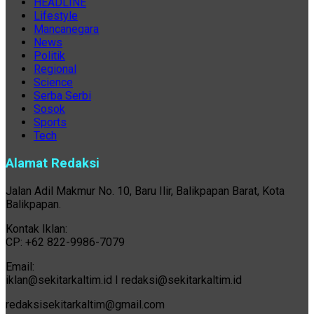
HEADLINE
Lifestyle
Mancanegara
News
Politik
Regional
Science
Serba Serbi
Sosok
Sports
Tech
Alamat Redaksi
Jalan Adil Makmur No. 10, Baru Ilir, Balikpapan Barat, Kota
Balikpapan.
Kontak Iklan:
CP: +62 822-9986-7079
Email:
iklan@sekitarkaltim.id I redaksi@sekitarkaltim.id
redaksisekitarkaltim@gmail.com