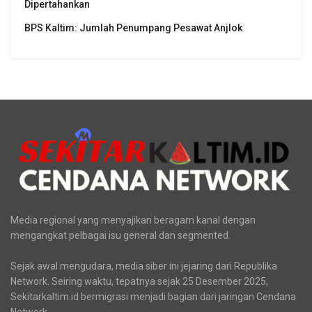
Terkini
Aliansi Penjaga Situs Cipujangga: Bentuk Tim Kajian
Terpadu
Tradisi Mandi Jiwa di Mata Air Cipujangga Harus
Dipertahankan
BPS Kaltim: Jumlah Penumpang Pesawat Anjlok