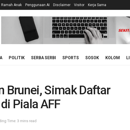
n Ramah Anak
Penggunaan AI
Disclaimer
Visitor
Kerja Sama
A
POLITIK
SERBA SERBI
SPORTS
SOSOK
KOLOM
L
Brunei, Simak Daftar
di Piala AFF
ing Time: 3 mins read