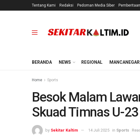
Tentang Kami
Redaksi
Pedoman Media Siber
Pemberitaa
BERANDA
NEWS
REGIONAL
MANCANEGAR
Home
Sports
Besok Malam Lawan 
Skuad Timnas U-23 
by
Sekitar Kaltim
14 Juli 2025
in
Sports
Read