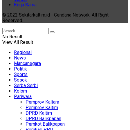
Kerja Sama
© 2022 Sekitarkaltim.id - Cendana Network. All Right
Reserved.
No Result
View All Result
Regional
News
Mancanegara
Politik
Sports
Sosok
Serba Serbi
Kolom
Pariwara
Pemprov Kaltara
Pemprov Kaltim
DPRD Kaltim
DPRD Balikpapan
Pemkot Balikpapan
Pemkab PPU