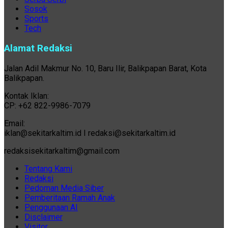
Sosok
Sports
Tech
Alamat Redaksi
Jalan Adil Makmur No. 10, Baru Ilir, Balikpapan Barat, Kota
Balikpapan.
Kontak Iklan:
CP: +62 822-9986-7079
Email:
iklan@sekitarkaltim.id I redaksi@sekitarkaltim.id
redaksisekitarkaltim@gmail.com
Tentang Kami
Redaksi
Pedoman Media Siber
Pemberitaan Ramah Anak
Penggunaan AI
Disclaimer
Visitor