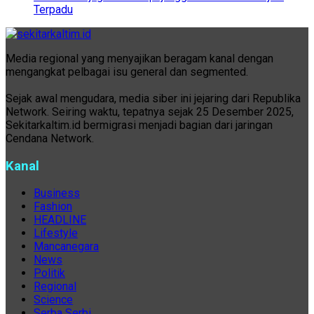
Terpadu
Media regional yang menyajikan beragam kanal dengan
mengangkat pelbagai isu general dan segmented.
Sejak awal mengudara, media siber ini jejaring dari Republika
Network. Seiring waktu, tepatnya sejak 25 Desember 2025,
Sekitarkaltim.id bermigrasi menjadi bagian dari jaringan
Cendana Network.
Kanal
Business
Fashion
HEADLINE
Lifestyle
Mancanegara
News
Politik
Regional
Science
Serba Serbi