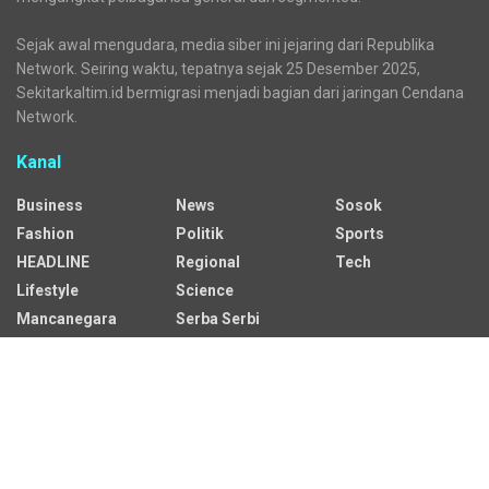
Sejak awal mengudara, media siber ini jejaring dari Republika
Network. Seiring waktu, tepatnya sejak 25 Desember 2025,
Sekitarkaltim.id bermigrasi menjadi bagian dari jaringan Cendana
Network.
Kanal
Business
News
Sosok
Fashion
Politik
Sports
HEADLINE
Regional
Tech
Lifestyle
Science
Mancanegara
Serba Serbi
Alamat Redaksi
Jalan Adil Makmur No. 10, Baru Ilir, Balikpapan Barat, Kota
Balikpapan.
Kontak Iklan: