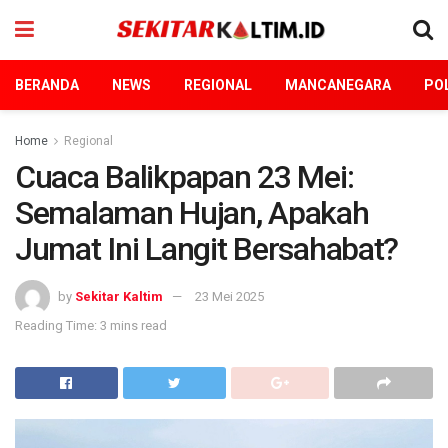
BERANDA
NEWS
REGIONAL
MANCANEGARA
POL
Home
Regional
Cuaca Balikpapan 23 Mei:
Semalaman Hujan, Apakah
Jumat Ini Langit Bersahabat?
by
Sekitar Kaltim
23 Mei 2025
Reading Time: 3 mins read