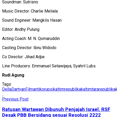
Soundman: Sutrisno
Music Director: Charlie Meliala
Sound Engineer: Mangkils Hasan
Editor: Andhy Pulung
Acting Coach: M. N. Qomaruddin
Casting Director: Ibnu Widodo
Co Director: Jihad Adjie
Line Producers: Emmanuel Setawijaya, Syahril Lubs.
Rudi Agung
Tags:
DellaDartyan
Filmantikorupsi
kaltimrepublika
kaltimtararepublika
Previous Post
Ratusan Wartawan Dibunuh Penjajah Israel, RSF
Desak PBB Bersidang sesuai Resolusi 2222