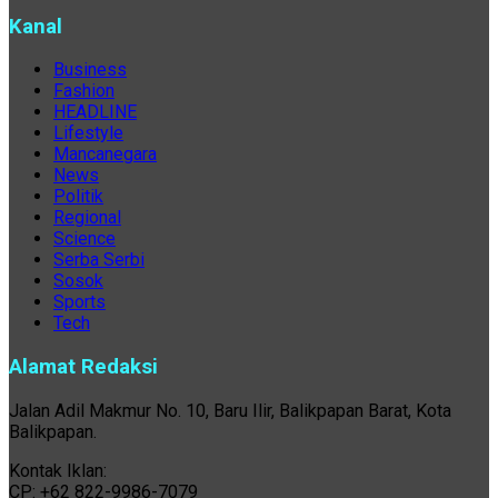
Kanal
Business
Fashion
HEADLINE
Lifestyle
Mancanegara
News
Politik
Regional
Science
Serba Serbi
Sosok
Sports
Tech
Alamat Redaksi
Jalan Adil Makmur No. 10, Baru Ilir, Balikpapan Barat, Kota
Balikpapan.
Kontak Iklan:
CP: +62 822-9986-7079