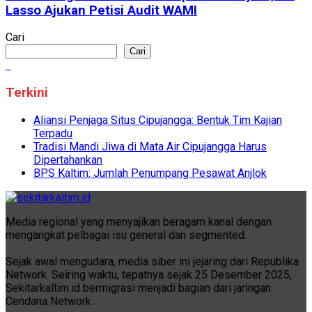
Lasso Ajukan Petisi Audit WAMI
Cari
Cari
Terkini
Aliansi Penjaga Situs Cipujangga: Bentuk Tim Kajian
Terpadu
Tradisi Mandi Jiwa di Mata Air Cipujangga Harus
Dipertahankan
BPS Kaltim: Jumlah Penumpang Pesawat Anjlok
Media regional yang menyajikan beragam kanal dengan
mengangkat pelbagai isu general dan segmented.
Sejak awal mengudara, media siber ini jejaring dari Republika
Network. Seiring waktu, tepatnya sejak 25 Desember 2025,
Sekitarkaltim.id bermigrasi menjadi bagian dari jaringan
Cendana Network.