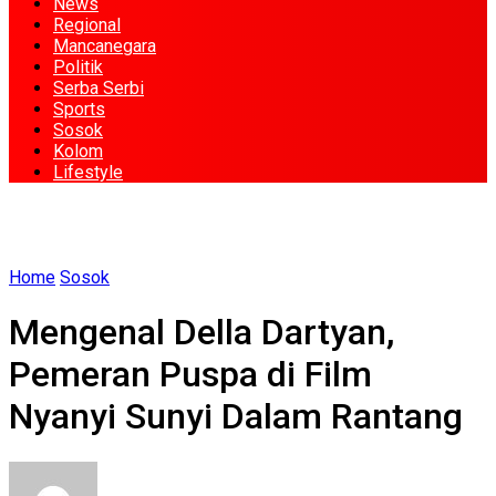
News
Regional
Mancanegara
Politik
Serba Serbi
Sports
Sosok
Kolom
Lifestyle
Home
Sosok
Mengenal Della Dartyan,
Pemeran Puspa di Film
Nyanyi Sunyi Dalam Rantang