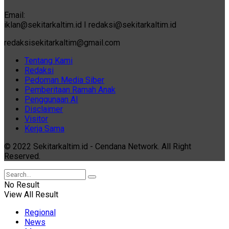
Email:
iklan@sekitarkaltim.id I redaksi@sekitarkaltim.id
redaksisekitarkaltim@gmail.com
Tentang Kami
Redaksi
Pedoman Media Siber
Pemberitaan Ramah Anak
Penggunaan AI
Disclaimer
Visitor
Kerja Sama
© 2022 Sekitarkaltim.id - Cendana Network. All Right
Reserved.
No Result
View All Result
Regional
News