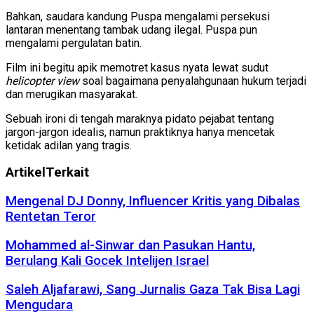
Bahkan, saudara kandung Puspa mengalami persekusi
lantaran menentang tambak udang ilegal. Puspa pun
mengalami pergulatan batin.
Film ini begitu apik memotret kasus nyata lewat sudut
helicopter view
soal bagaimana penyalahgunaan hukum terjadi
dan merugikan masyarakat.
Sebuah ironi di tengah maraknya pidato pejabat tentang
jargon-jargon idealis, namun praktiknya hanya mencetak
ketidak adilan yang tragis.
Artikel
Terkait
Mengenal DJ Donny, Influencer Kritis yang Dibalas
Rentetan Teror
Mohammed al-Sinwar dan Pasukan Hantu,
Berulang Kali Gocek Intelijen Israel
Saleh Aljafarawi, Sang Jurnalis Gaza Tak Bisa Lagi
Mengudara