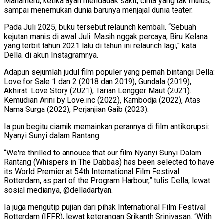
Mahameru, ketika ayah mendadak sakit, cinta yang tak mulus,
sampai menemukan dunia barunya menjajal dunia teater.
Pada Juli 2025, buku tersebut relaunch kembali. “Sebuah
kejutan manis di awal Juli. Masih nggak percaya, Biru Kelana
yang terbit tahun 2021 lalu di tahun ini relaunch lagi,” kata
Della, di akun Instagramnya.
Adapun sejumlah judul film populer yang pernah bintangi Della:
Love for Sale 1 dan 2 (2018 dan 2019), Gundala (2019),
Akhirat: Love Story (2021), Tarian Lengger Maut (2021).
Kemudian Arini by Love.inc (2022), Kambodja (2022), Atas
Nama Surga (2022), Perjanjian Gaib (2023).
Ia pun begitu ciamik memainkan perannya di film antikorupsi:
Nyanyi Sunyi dalam Rantang.
“We're thrilled to annouce that our film Nyanyi Sunyi Dalam
Rantang (Whispers in The Dabbas) has been selected to have
its World Premier at 54th International Film Festival
Rotterdam, as part of the Program Harbour,” tulis Della, lewat
sosial medianya, @delladartyan.
Ia juga mengutip pujian dari pihak International Film Festival
Rotterdam (IFFR), lewat keterangan Srikanth Srinivasan. “With