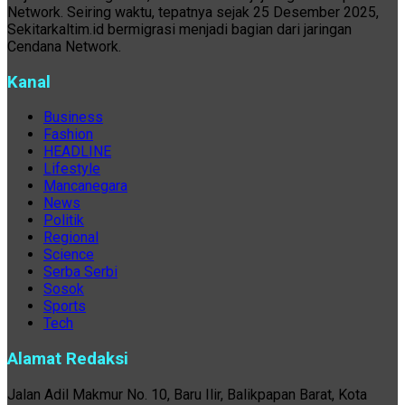
Network. Seiring waktu, tepatnya sejak 25 Desember 2025,
Sekitarkaltim.id bermigrasi menjadi bagian dari jaringan
Cendana Network.
Kanal
Business
Fashion
HEADLINE
Lifestyle
Mancanegara
News
Politik
Regional
Science
Serba Serbi
Sosok
Sports
Tech
Alamat Redaksi
Jalan Adil Makmur No. 10, Baru Ilir, Balikpapan Barat, Kota