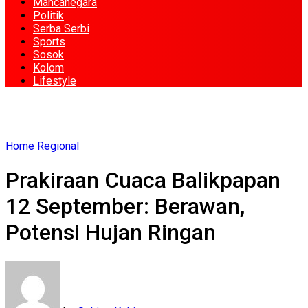
Mancanegara
Politik
Serba Serbi
Sports
Sosok
Kolom
Lifestyle
Home
Regional
Prakiraan Cuaca Balikpapan
12 September: Berawan,
Potensi Hujan Ringan