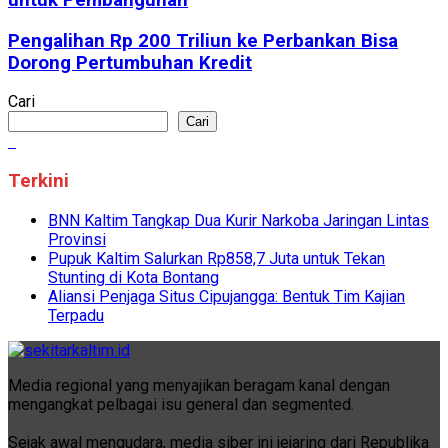
Pengalihan Rp 200 Triliun ke Perbankan Bisa
Dorong Pertumbuhan Kredit
Cari
Cari
Terkini
BNN Kaltim Tangkap Dua Kurir Narkoba Jaringan Lintas
Provinsi
Pupuk Kaltim Salurkan Rp858,7 Juta untuk Tekan
Stunting di Kota Bontang
Aliansi Penjaga Situs Cipujangga: Bentuk Tim Kajian
Terpadu
Media regional yang menyajikan beragam kanal dengan
mengangkat pelbagai isu general dan segmented.
Sejak awal mengudara, media siber ini jejaring dari Republika