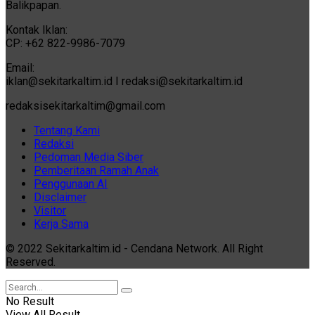
Balikpapan.
Kontak Iklan:
CP: +62 822-9986-7079
Email:
iklan@sekitarkaltim.id I redaksi@sekitarkaltim.id
redaksisekitarkaltim@gmail.com
Tentang Kami
Redaksi
Pedoman Media Siber
Pemberitaan Ramah Anak
Penggunaan AI
Disclaimer
Visitor
Kerja Sama
© 2022 Sekitarkaltim.id - Cendana Network. All Right
Reserved.
No Result
View All Result