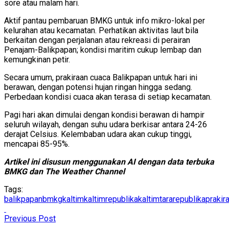
sore atau malam hari.
Aktif pantau pembaruan BMKG untuk info mikro-lokal per
kelurahan atau kecamatan. Perhatikan aktivitas laut bila
berkaitan dengan perjalanan atau rekreasi di perairan
Penajam-Balikpapan; kondisi maritim cukup lembap dan
kemungkinan petir.
Secara umum, prakiraan cuaca Balikpapan untuk hari ini
berawan, dengan potensi hujan ringan hingga sedang.
Perbedaan kondisi cuaca akan terasa di setiap kecamatan.
Pagi hari akan dimulai dengan kondisi berawan di hampir
seluruh wilayah, dengan suhu udara berkisar antara 24-26
derajat Celsius. Kelembaban udara akan cukup tinggi,
mencapai 85-95%.
Artikel ini disusun menggunakan AI dengan data terbuka
BMKG dan The Weather Channel
Tags:
balikpapan
bmkg
kaltim
kaltimrepublika
kaltimtararepublika
prakir
Previous Post