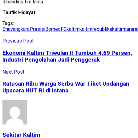
dibanding tim tamu.
Taufik Hidayat
Tags:
BhayangkaraPresisi
BorneoFC
kaltim
kaltimrepublika
kaltimtarare
Previous Post
Ekonomi Kaltim Triwulan II Tumbuh 4,69 Persen,
Industri Pengolahan Jadi Penggerak
Next Post
Ratusan Ribu Warga Serbu War Tiket Undangan
Upacara HUT RI di Istana
Sekitar Kaltim