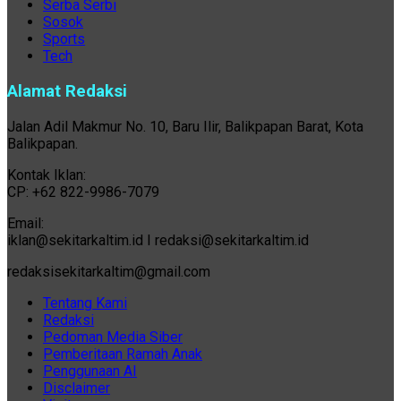
Serba Serbi
Sosok
Sports
Tech
Alamat Redaksi
Jalan Adil Makmur No. 10, Baru Ilir, Balikpapan Barat, Kota
Balikpapan.
Kontak Iklan:
CP: +62 822-9986-7079
Email:
iklan@sekitarkaltim.id I redaksi@sekitarkaltim.id
redaksisekitarkaltim@gmail.com
Tentang Kami
Redaksi
Pedoman Media Siber
Pemberitaan Ramah Anak
Penggunaan AI
Disclaimer