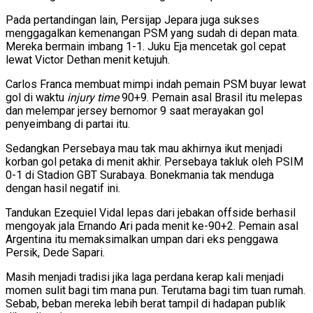
Pada pertandingan lain, Persijap Jepara juga sukses
menggagalkan kemenangan PSM yang sudah di depan mata.
Mereka bermain imbang 1-1. Juku Eja mencetak gol cepat
lewat Victor Dethan menit ketujuh.
Carlos Franca membuat mimpi indah pemain PSM buyar lewat
gol di waktu
injury time
90+9. Pemain asal Brasil itu melepas
dan melempar jersey bernomor 9 saat merayakan gol
penyeimbang di partai itu.
Sedangkan Persebaya mau tak mau akhirnya ikut menjadi
korban gol petaka di menit akhir. Persebaya takluk oleh PSIM
0-1 di Stadion GBT Surabaya. Bonekmania tak menduga
dengan hasil negatif ini.
Tandukan Ezequiel Vidal lepas dari jebakan offside berhasil
mengoyak jala Ernando Ari pada menit ke-90+2. Pemain asal
Argentina itu memaksimalkan umpan dari eks penggawa
Persik, Dede Sapari.
Masih menjadi tradisi jika laga perdana kerap kali menjadi
momen sulit bagi tim mana pun. Terutama bagi tim tuan rumah.
Sebab, beban mereka lebih berat tampil di hadapan publik