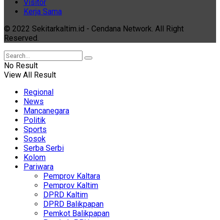
Visitor
Kerja Sama
© 2022 Sekitarkaltim.id - Cendana Network. All Right
Reserved.
No Result
View All Result
Regional
News
Mancanegara
Politik
Sports
Sosok
Serba Serbi
Kolom
Pariwara
Pemprov Kaltara
Pemprov Kaltim
DPRD Kaltim
DPRD Balikpapan
Pemkot Balikpapan