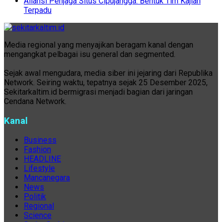
Aliansi Penjaga Situs Cipujangga: Bentuk Tim Kajian
Terpadu
Media regional yang menyajikan beragam kanal dengan
mengangkat pelbagai isu general dan segmented.
Sejak awal mengudara, media siber ini jejaring dari Republika
Network. Seiring waktu, tepatnya sejak 25 Desember 2025,
Sekitarkaltim.id bermigrasi menjadi bagian dari jaringan
Cendana Network.
Kanal
Business
Fashion
HEADLINE
Lifestyle
Mancanegara
News
Politik
Regional
Science