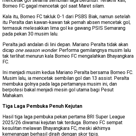
mencetak gol selama sembilan laga beruntun. Terakhir kali,
Borneo FC gagal mencetak gol saat Maret silam.
Kala itu, Borneo FC takluk 0-1 dari PSBS Biak, namun setelah
itu Peralta dan kawan-kawan tak pernah absen mencetak gol,
termasuk melesakkan lima gol ke gawang PSIS Semarang
pada pekan 30 musim lalu.
Peralta jadi andalan di lini depan. Mariano Peralta tidak akan
dicap
one season wonder
. Performa gemilangnya musim lalu
tak terlihat menurun kala Borneo FC mengalahkan Bhayangkara
FC.
Ini menjadi musim kedua Mariano Peralta bersama Borneo FC.
Musim lalu, ia mencetak sembilan gol dan 13 assist. Peralta
membuka golnya pada laga pertamanya musim ini, dan
berpotesi bakal menjadi mesin gol utama bagi Pesut
Mahakam.
Tiga Laga Pembuka Penuh Kejutan
Hasil tiga laga pembuka pekan pertama BRI Super League
2025/26 diwarnai kejutan tak terduga. Borneo FC sempat
kesulitan melawan Bhayangkara FC, meski akhirnya
kemenangan berhasil diraih dengan skor tipis.