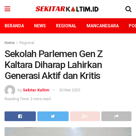
BERANDA
NEWS
REGIONAL
MANCANEGARA
POL
Home
Regional
Sekolah Parlemen Gen Z
Kaltara Diharap Lahirkan
Generasi Aktif dan Kritis
by
Sekitar Kaltim
30 Mei 2025
Reading Time: 2 mins read