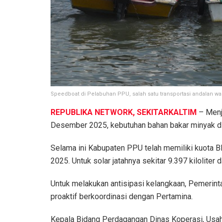
Speedboat di Pelabuhan PPU, salah satu transportasi andalan wa
REPUBLIKA NETWORK, SEKITARKALTIM
– Menje
Desember 2025, kebutuhan bahan bakar minyak di
Selama ini Kabupaten PPU telah memiliki kuota B
2025. Untuk solar jatahnya sekitar 9.397 kiloliter da
Untuk melakukan antisipasi kelangkaan, Pemerin
proaktif berkoordinasi dengan Pertamina.
Kepala Bidang Perdagangan Dinas Koperasi, Usah