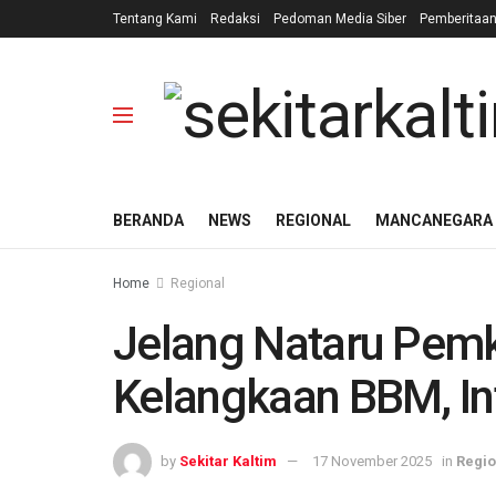
Tentang Kami
Redaksi
Pedoman Media Siber
Pemberitaa
BERANDA
NEWS
REGIONAL
MANCANEGARA
Home
Regional
Jelang Nataru Pemk
Kelangkaan BBM, In
by
Sekitar Kaltim
17 November 2025
in
Regio