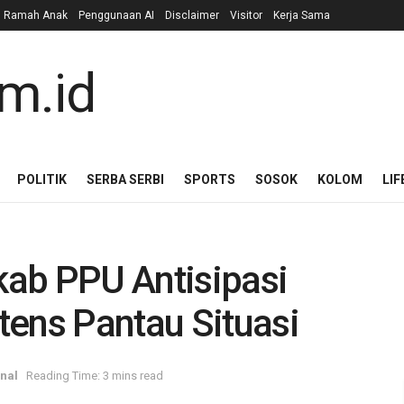
n Ramah Anak
Penggunaan AI
Disclaimer
Visitor
Kerja Sama
POLITIK
SERBA SERBI
SPORTS
SOSOK
KOLOM
LIF
ab PPU Antisipasi
tens Pantau Situasi
nal
Reading Time: 3 mins read